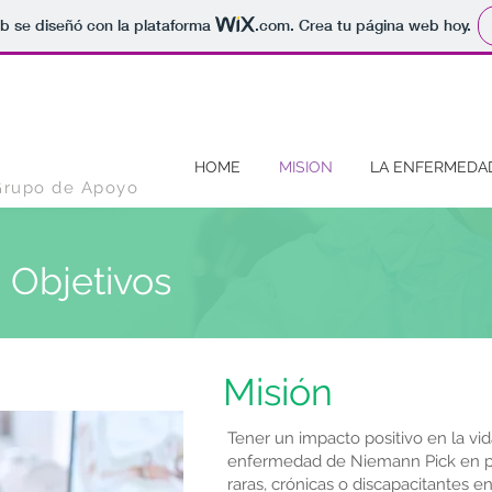
b se diseñó con la plataforma
.com
. Crea tu página web hoy.
HOME
MISION
LA ENFERMEDA
Grupo de Apoyo
- Objetivos
Misión
Tener un impacto positivo en la vid
enfermedad de Niemann Pick en pa
raras, crónicas o discapacitantes 